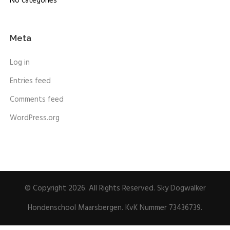
No categories
Meta
Log in
Entries feed
Comments feed
WordPress.org
© Copyright 2026. All Rights Reserved. Sky Dogwalker
Hondenschool Maarsbergen. KvK Nummer 73436739.